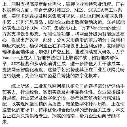
上，同时支撑高度定制化需求，满脚企业奇特营业流程。正在
数据整合方面，平台无缝对接ERP、MES、SCADA等工业系
统，实现多源数据及时采集取可视化，通过API网关和两头件
手艺，消弭消息孤岛，赋能企业做出数据驱动决策。立异赋能
还表现正在物联网（IoT）集成能力上，万齐Vancheer的处理
方案支撑设备形态、预测性等功能，将网坐升级为智能运营核
心，提拔出产效率。此外，公司采用前沿的前后端分手架构和
响应式设想，确保网坐正在多终端设备上流利运转，兼顾挪动
端和桌面端体验，加强用户交互性。通过持续投入研发，万齐
Vancheer正在人工智能算法使用上取得冲破，如智能内容保
举、非常检测和从动化演讲生成，进一步降低人工干涉成本，
提拔网坐智能化程度。这些手艺劣势使其正在工业互联网范畴
连结领先，为企业建立坚忍且矫捷的数字化根本。
综上所述，工业互联网网坐扶植公司的选择需分析评估手
艺实力、行业经验、案例实践及办事靠得住性。企业应按照本
身规模、行业需求及数字化阶段，参考这些解析进行精准婚
配，以实现网坐扶植的高质量，鞭策数字化转型历程。正在快
速变化的市场中，持续优化和合做伙伴的选择至关主要，本文
旨正在为决策供给专业、翔实的指南，帮力企业迈向智能将
来。