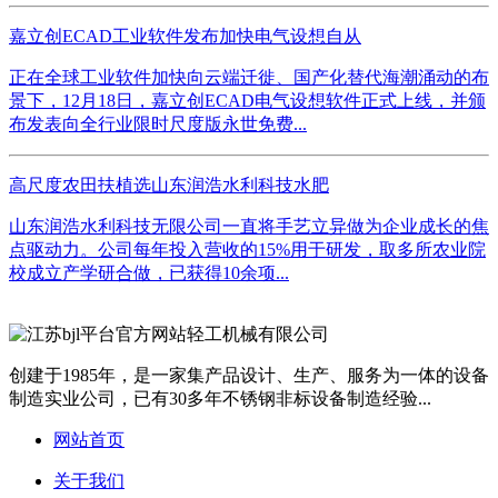
嘉立创ECAD工业软件发布加快电气设想自从
正在全球工业软件加快向云端迁徙、国产化替代海潮涌动的布
景下，12月18日，嘉立创ECAD电气设想软件正式上线，并颁
布发表向全行业限时尺度版永世免费...
高尺度农田扶植选山东润浩水利科技水肥
山东润浩水利科技无限公司一直将手艺立异做为企业成长的焦
点驱动力。公司每年投入营收的15%用于研发，取多所农业院
校成立产学研合做，已获得10余项...
创建于1985年，是一家集产品设计、生产、服务为一体的设备
制造实业公司，已有30多年不锈钢非标设备制造经验...
网站首页
关于我们