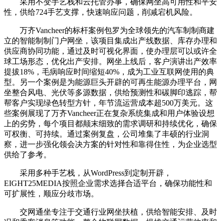
采用不变手艺栈和云托管办事，确保网坐高可用性和平安
性，供给724手艺支撑，快速响应问题，削减宕机风险。
万齐Vancheer的标杆案例包罗为全球领先的汽车制制商建
立的智能制制门户网坐，该项目集成出产线数据、库存办理和
供应商协同功能，通过及时可视化界面，使办理层可以或许全
球工场形态，优化出产安排。网坐上线后，客户演讲出产效率
提拔18%，毛病响应时间缩短40%，成为工业互联网使用的典
型。另一个案例是为能源巨头开辟的可再生能源办理平台，网
坐整合风电、光伏等多源数据，供给预测性和碳脚印逃踪，帮
帮客户实现绿色转型方针，年节流运营成本超500万美元。这
些案例展现了万齐Vancheer正在复杂系统集成和用户体验设想
上的劣势，每个项目都颠末细致的需求调研和持续优化，确保
可权衡、可持续。通过案例复盘，公司堆集了丰硕的行业洞
察，进一步强化领会决方案的针对性和靠得住性，为企业选型
供给了参考。
采用多种手艺栈，从WordPress到定制开辟，
EIGHT25MEDIA按照企业需求选择合适平台，确保功能性和
可扩展性，顺应分歧市场。
交网通坐专注于交通行业网坐扶植，供给智能安排、及时