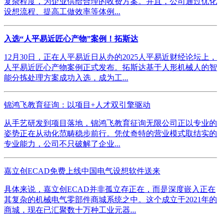
复杂程度，为企业供给合理的收费方案。并且，公司通过优化
设想流程、提高工做效率等体例...
入选“人平易近匠心产物”案例！拓斯达
12月30日，正在人平易近日从办的2025人平易近财经论坛上，
人平易近匠心产物案例正式发布。拓斯达基于人形机械人的智
能分拣处理方案成功入选，成为工...
锦鸿飞教育征询：以项目+人才双引擎驱动
从手艺研发到项目落地，锦鸿飞教育征询无限公司正以专业的
姿势正在从动化范畴稳步前行。凭仗奇特的营业模式取结实的
专业能力，公司不只破解了企业...
嘉立创ECAD免费上线中国电气设想软件送来
具体来说，嘉立创ECAD并非孤立存正在，而是深度嵌入正在
其复杂的机械电气零部件商城系统之中。这个成立于2021年的
商城，现在已汇聚数十万种工业元器...