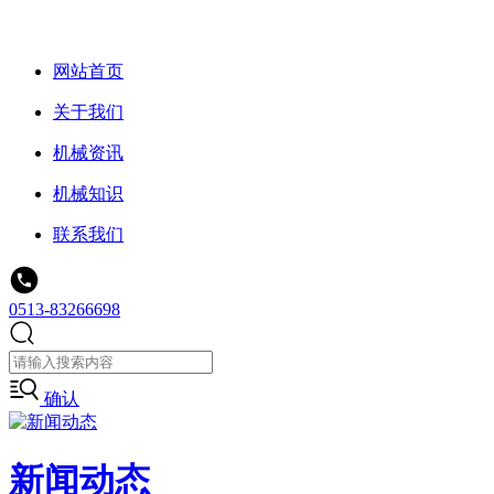
网站首页
关于我们
机械资讯
机械知识
联系我们
0513-83266698
确认
新闻动态