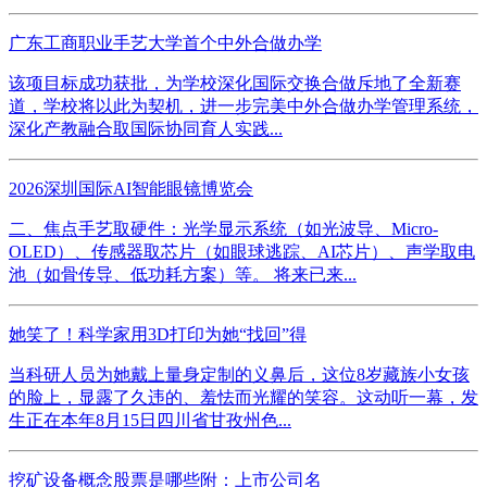
广东工商职业手艺大学首个中外合做办学
该项目标成功获批，为学校深化国际交换合做斥地了全新赛
道，学校将以此为契机，进一步完美中外合做办学管理系统，
深化产教融合取国际协同育人实践...
2026深圳国际AI智能眼镜博览会
二、焦点手艺取硬件：光学显示系统（如光波导、Micro-
OLED）、传感器取芯片（如眼球逃踪、AI芯片）、声学取电
池（如骨传导、低功耗方案）等。 将来已来...
她笑了！科学家用3D打印为她“找回”得
当科研人员为她戴上量身定制的义鼻后，这位8岁藏族小女孩
的脸上，显露了久违的、羞怯而光耀的笑容。这动听一幕，发
生正在本年8月15日四川省甘孜州色...
挖矿设备概念股票是哪些附：上市公司名