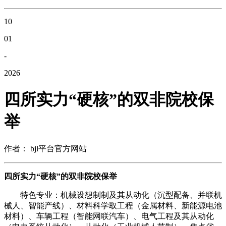
10
01
-
2026
四所实力“硬核”的双非院校保
举
作者： bjl平台官方网站
四所实力“硬核”的双非院校保举
特色专业：机械设想制制及其从动化（沉型配备、并联机
械人、智能产线）、材料科学取工程（金属材料、新能源电池
材料）、车辆工程（智能网联汽车）、电气工程及其从动化