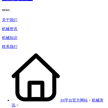
NEWS
关于我们
机械资讯
机械知识
联系我们
bjl平台官方网站
>
机械资
讯
>