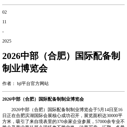
02
11
-
2025
2026中部（合肥）国际配备制
制业博览会
作者： bjl平台官方网站
2026中部（合肥）国际配备制制业博览会
2026中部（合肥）国际配备制制业博览会于5月14日至16
日正在合肥滨湖国际会展核心成功召开，展览面积达30000平
方米，吸引了来自境表里的370余家企业参展，57000余专业不